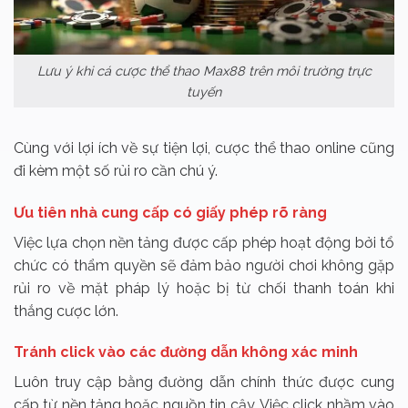
Lưu ý khi cá cược thể thao Max88 trên môi trường trực
tuyến
Cùng với lợi ích về sự tiện lợi, cược thể thao online cũng
đi kèm một số rủi ro cần chú ý.
Ưu tiên nhà cung cấp có giấy phép rõ ràng
Việc lựa chọn nền tảng được cấp phép hoạt động bởi tổ
chức có thẩm quyền sẽ đảm bảo người chơi không gặp
rủi ro về mặt pháp lý hoặc bị từ chối thanh toán khi
thắng cược lớn.
Tránh click vào các đường dẫn không xác minh
Luôn truy cập bằng đường dẫn chính thức được cung
cấp từ nền tảng hoặc nguồn tin cậy. Việc click nhầm vào