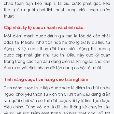
chấp toàn trận, kèo hiệp 1, tài xỉu, cược phạt góc, kèo
thẻ… giúp người chơi linh hoạt trong việc chọn chiến
thuật.
Cập nhật tỷ lệ cược nhanh và chính xác
Một điểm mạnh được đánh giá cao là tốc độ cập nhật
odds tại Max88. Nhờ tích hợp hệ thống xử lý dữ liệu tự
động, tỷ lệ cược thay đổi theo biến động thị trường
được cập nhật gần như tức thì. Điều này cực kỳ quan
trọng trong các trận đấu đang diễn ra, khi người chơi cần
đưa ra quyết định nhanh để tận dụng cơ hội tốt nhất.
Tính năng cược live nâng cao trải nghiệm
Tính năng cược trực tiếp được xem là điểm thu hút nhiều
người chơi yêu thích sự kịch tính. Khi trận đấu đang diễn
ra, người chơi vẫn có thể đặt cược với tỷ lệ liên tục được
điều chỉnh. Cùng với đó là dữ liệu thống kê chuyên sâu
về số lần sút, kiểm soát bóng, số pha phạt góc… hỗ trợ