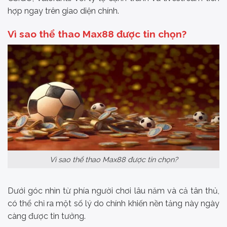
hợp ngay trên giao diện chính.
Vì sao thể thao Max88 được tin chọn?
Vì sao thể thao Max88 được tin chọn?
Dưới góc nhìn từ phía người chơi lâu năm và cả tân thủ,
có thể chỉ ra một số lý do chính khiến nền tảng này ngày
càng được tin tưởng.