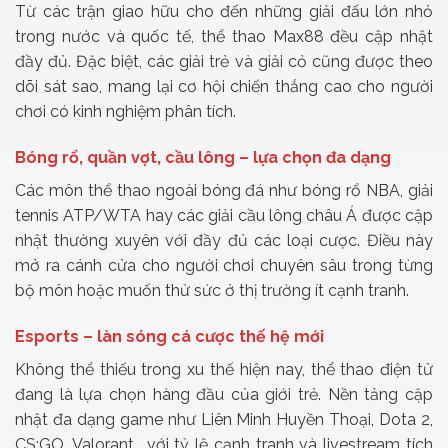
Từ các trận giao hữu cho đến những giải đấu lớn nhỏ
trong nước và quốc tế, thể thao Max88 đều cập nhật
đầy đủ. Đặc biệt, các giải trẻ và giải cỏ cũng được theo
dõi sát sao, mang lại cơ hội chiến thắng cao cho người
chơi có kinh nghiệm phân tích.
Bóng rổ, quần vợt, cầu lông – lựa chọn đa dạng
Các môn thể thao ngoài bóng đá như bóng rổ NBA, giải
tennis ATP/WTA hay các giải cầu lông châu Á được cập
nhật thường xuyên với đầy đủ các loại cược. Điều này
mở ra cánh cửa cho người chơi chuyên sâu trong từng
bộ môn hoặc muốn thử sức ở thị trường ít cạnh tranh.
Esports – làn sóng cá cược thế hệ mới
Không thể thiếu trong xu thế hiện nay, thể thao điện tử
đang là lựa chọn hàng đầu của giới trẻ. Nền tảng cập
nhật đa dạng game như Liên Minh Huyền Thoại, Dota 2,
CS:GO, Valorant… với tỷ lệ cạnh tranh và livestream tích