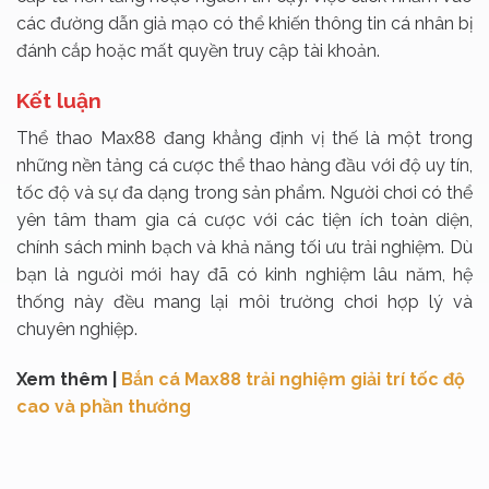
các đường dẫn giả mạo có thể khiến thông tin cá nhân bị
đánh cắp hoặc mất quyền truy cập tài khoản.
Kết luận
Thể thao Max88 đang khẳng định vị thế là một trong
những nền tảng cá cược thể thao hàng đầu với độ uy tín,
tốc độ và sự đa dạng trong sản phẩm. Người chơi có thể
yên tâm tham gia cá cược với các tiện ích toàn diện,
chính sách minh bạch và khả năng tối ưu trải nghiệm. Dù
bạn là người mới hay đã có kinh nghiệm lâu năm, hệ
thống này đều mang lại môi trường chơi hợp lý và
chuyên nghiệp.
Xem thêm |
Bắn cá Max88 trải nghiệm giải trí tốc độ
cao và phần thưởng